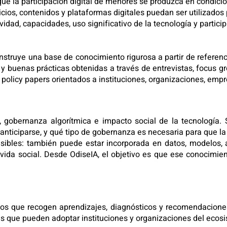
r que la participación digital de menores se produzca en condi
vicios, contenidos y plataformas digitales puedan ser utilizados
idad, capacidades, uso significativo de la tecnología y particip
onstruye una base de conocimiento rigurosa a partir de referen
y buenas prácticas obtenidas a través de entrevistas, focus g
olicy papers orientados a instituciones, organizaciones, empr
al, gobernanza algorítmica e impacto social de la tecnología.
nticiparse, y qué tipo de gobernanza es necesaria para que la 
isibles: también puede estar incorporada en datos, modelos,
da social. Desde OdiseIA, el objetivo es que ese conocimiento
tos que recogen aprendizajes, diagnósticos y recomendaciones
retas que pueden adoptar instituciones y organizaciones del ecosi