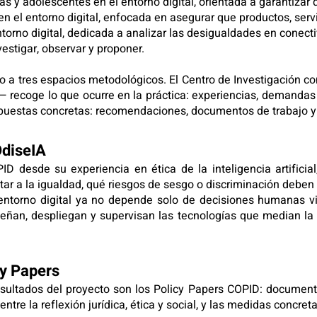
ñas y adolescentes en el entorno digital, orientada a garantiza
 en el entorno digital, enfocada en asegurar que productos, ser
torno digital, dedicada a analizar las desigualdades en conectiv
estigar, observar y proponer.
no a tres espacios metodológicos. El Centro de Investigación c
 recoge lo que ocurre en la práctica: experiencias, demandas 
uestas concretas: recomendaciones, documentos de trabajo y p
OdiseIA
ID desde su experiencia en ética de la inteligencia artifici
r a la igualdad, qué riesgos de sesgo o discriminación deben a
 entorno digital ya no depende solo de decisiones humanas v
an, despliegan y supervisan las tecnologías que median la vi
cy Papers
resultados del proyecto son los Policy Papers COPID: documen
 entre la reflexión jurídica, ética y social, y las medidas conc