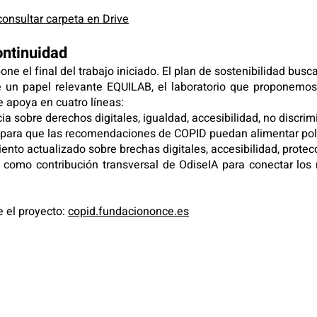
consultar carpeta en Drive
ontinuidad
one el final del trabajo iniciado. El plan de sostenibilidad b
e un papel relevante EQUILAB, el laboratorio que proponemos 
 apoya en cuatro líneas:
ia sobre derechos digitales, igualdad, accesibilidad, no discrim
l, para que las recomendaciones de COPID puedan alimentar polít
nto actualizado sobre brechas digitales, accesibilidad, protec
A, como contribución transversal de OdiseIA para conectar los
 el proyecto:
copid.fundaciononce.es