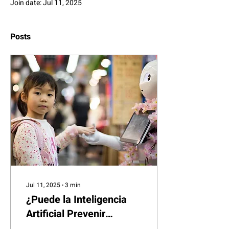
Join date: Jul 11, 2025
Posts
Jul 11, 2025
∙
3
min
¿Puede la Inteligencia
Artificial Prevenir
Devoluciones Ilegales de