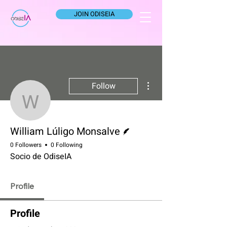
JOIN ODISEIA
More actions
Follow
William Lúligo Monsalve
Writer
William Lúligo Monsalve
0 Followers
0 Following
Socio de OdiseIA
Profile
Profile