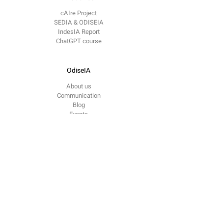
cAIre Project
SEDIA & ODISEIA
IndesIA Report
ChatGPT course
OdiseIA
About us
Communication
Blog
​Events
Contact
contacto @
odiseia.org Paseo de Juan XXIII
Madrid
CP 28040
Follow us