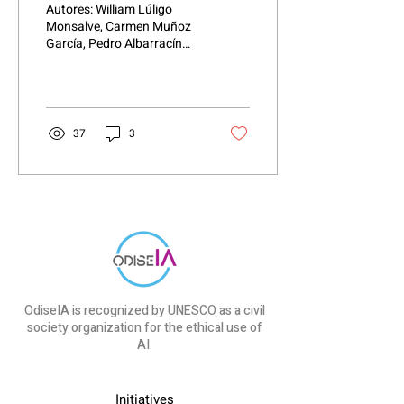
Autores: William Lúligo
Menores Migrantes?
Monsalve, Carmen Muñoz
García, Pedro Albarracín
García. Subproyecto 1.1 –
AI Governance para
Google.org ¿Por qué...
37
3
OdiseIA is recognized by UNESCO as a civil
society organization for the ethical use of
AI.
Initiatives