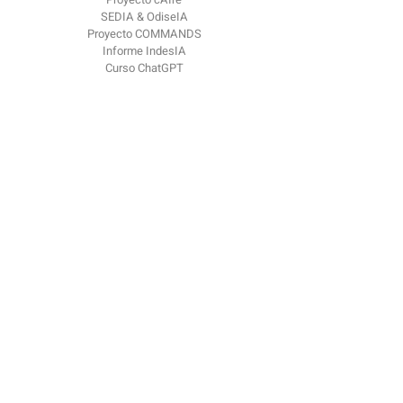
SEDIA & OdiseIA
Proyecto COMMANDS
Informe IndesIA
Curso ChatGPT
OdiseIA
Sobre nosotros
Comunicación
Blog
Eventos
Contacto
contacto @
odiseia.org Paseo de Juan XXIII
Madrid
CP 28040
Reportar problema ético​