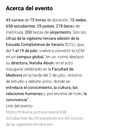
Acerca del evento
43 cursos
 de 
75 horas
 de duración, 
10 sedes
, 
658 estudiantes
, 
29 países
, 
278 beca
s de 
matrícula, 
200
 becas de 
alojamiento
. Son las 
cifras de la vigésimo tercera edición de la 
Escuela Complutense de Verano
 (ECV), que, 
del 
1 al 19 de julio
, vuelve a convertir la UCM 
en un 
campus global
, “en un -como destacó 
su 
directora, Natalia Abuín
, en el acto 
inaugural celebrado en la 
Facultad de 
Medicina
 en la tarde del 2 de julio-, entorno 
de estudio y debate único, donde se 
entrelaza el conocimiento, la cultura, las 
relaciones humanas
 y, por encima de todo, 
la 
convivencia
”.
Link del evento: 
https://tribuna.ucm.es/news/658-
estudiantes-de-29-paises-en-los-43-cursos-
de-la-vigesimo-tercera-ecv