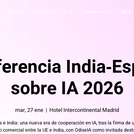
Eventos
Iniciativas
LAB
Comunicación
Blog
erencia India‑E
sobre IA 2026
mar, 27 ene
  |  
Hotel Intercontinental Madrid
 e India: una nueva era de cooperación en IA, tras la firma de 
o comercial entre la UE e India, con OdiseIA como invitada des