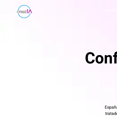
Home
Conf
España
tratad