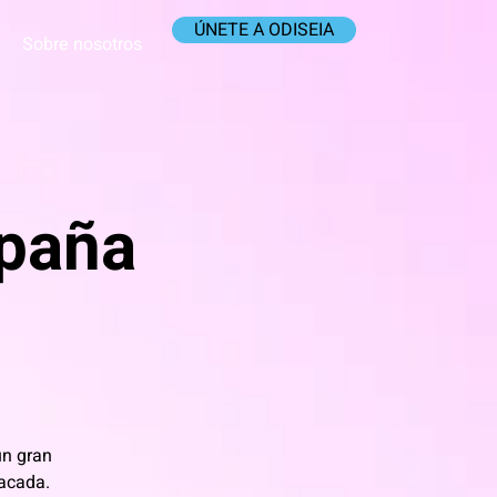
ÚNETE A ODISEIA
Sobre nosotros
spaña
un gran
tacada.