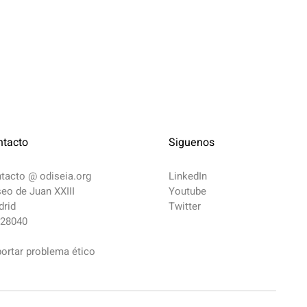
ntacto
Siguenos
ntacto @
odiseia.org
LinkedIn
eo de Juan XXIII
Youtube
rid
Twitter
 28040
ortar problema ético​