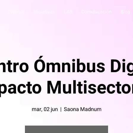
Eventos
Iniciativas
LAB
Comunicación
Blog
tro Ómnibus Digi
pacto Multisector
mar, 02 jun
  |  
Saona Madnum