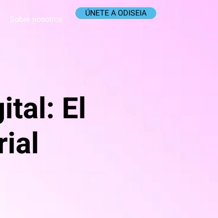
ÚNETE A ODISEIA
Sobre nosotros
tal: El
ial