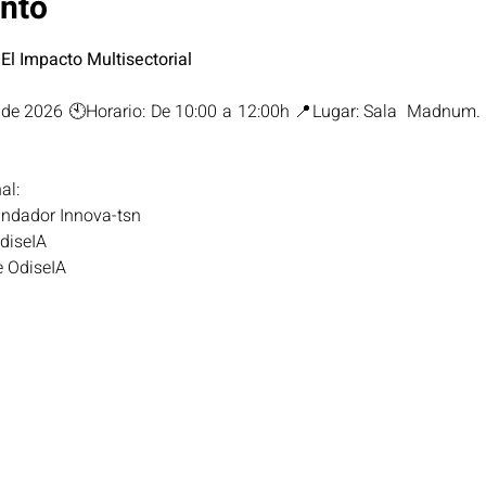
ento
El Impacto Multisectorial 
o de 2026 🕙Horario: De 10:00 a 12:00h 📍Lugar: Sala  Madnum.
al: 
undador Innova-tsn
OdiseIA
 OdiseIA  