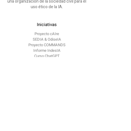
una organización de la sociedad civil para el
uso ético de la IA.
Iniciativas
Proyecto cAIre
SEDIA & OdiseIA
Proyecto COMMANDS
Informe IndesIA
Curso ChatGPT
OdiseIA
Sobre nosotros
Comunicación
Blog
Eventos
Contacto
contacto @
odiseia.org Paseo de Juan XXIII