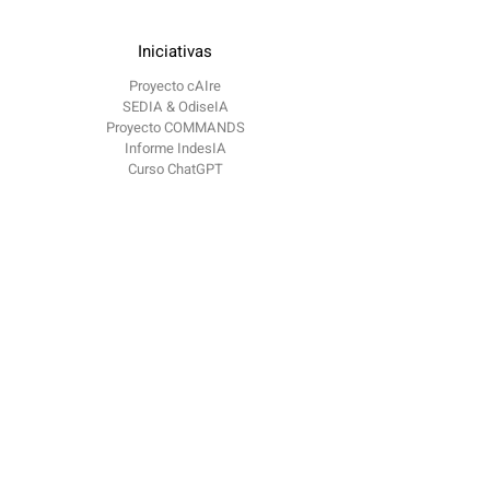
Iniciativas
Proyecto cAIre
SEDIA & OdiseIA
Proyecto COMMANDS
Informe IndesIA
Curso ChatGPT
OdiseIA
Sobre nosotros
Comunicación
Blog
Eventos
Contacto
contacto @
odiseia.org Paseo de Juan XXIII
Madrid
CP 28040