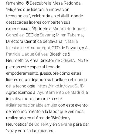
femenino. 🌟Descubre la Mesa Redonda 
"Mujeres que lideran la innovación 
tecnológica ", celebrada en el 
#MIL
 donde 
destacadas líderes comparten sus 
experiencias.  🚀 Únete a 
Miriam Rodríguez 
González
, CEO de 
Savana
; 
Miren Taberna
, 
Directora Científica de Savana; 
Natalia 
Iglesias de Amunategui
, CTO de Savana; y 
A. 
Patricia Llaque Gálvez
, Bioethics & 
Neuroethics Area Director de 
OdiseIA
.  No te 
pierdas este especial lleno de 
empoderamiento. ¡Descubre cómo estas 
líderes están dejando su huella en el mundo 
de la tecnología! 
https://lnkd.in/dyudSJfB
Agradecemos al 
Ayuntamiento de Madrid
 la 
iniciativa para sumarse a este 
#diainternacionaldelamujer
 con este evento 
de reconocimiento a la labor que venimos 
realizando en el área de "Bioética y 
Neuroética" de 
OdiseIA
 y en 
Savana
 para dar 
"voz y voto" a las mujeres.