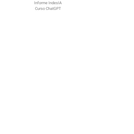
Informe IndesIA
Curso ChatGPT
OdiseIA
Sobre nosotros
Comunicación
Blog
Eventos
Contacto
contacto @
odiseia.org Paseo de Juan XXIII
Madrid
CP 28040
Reportar problema ético​
Siguenos
LinkedIn