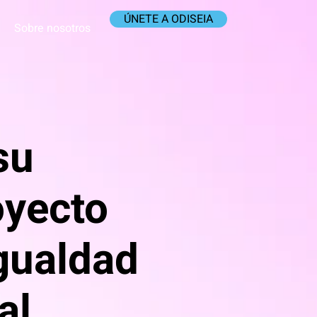
ÚNETE A ODISEIA
Sobre nosotros
su
oyecto
gualdad
al