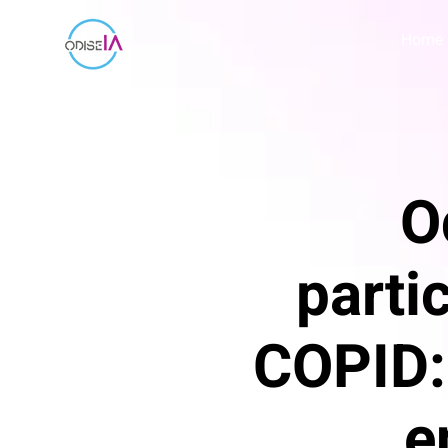
Home
O
parti
COPID:
e