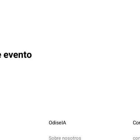
e evento
OdiseIA
Co
Sobre nosotros
co