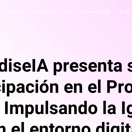
Eventos
Iniciativas
LAB
Comunicación
Blog
diseIA presenta 
cipación en el Pr
 Impulsando la I
n el entorno digit