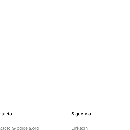
ntacto
Siguenos
ntacto @
odiseia.org
LinkedIn