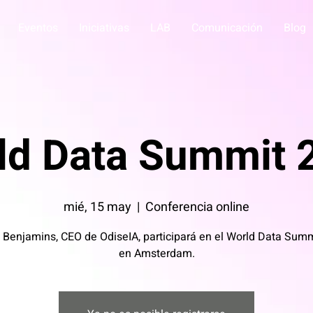
Eventos
Iniciativas
LAB
Comunicación
Blog
ld Data Summit 
mié, 15 may
  |  
Conferencia online
 Benjamins, CEO de OdiseIA, participará en el World Data Sum
en Amsterdam.