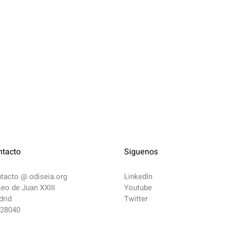
ntacto
Siguenos
ntacto @
odiseia.org
LinkedIn
eo de Juan XXIII
Youtube
rid
Twitter
 28040