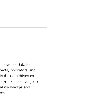
 power of data for 
perts, innovators, and 
in the data-driven era.
olicymakers converge to 
cal knowledge, and 
omy.