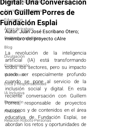
Digital: Una Conversación
Administración Pública
con Guillem Porres de
Apariciones en prensa
Educación
Fundación Esplai
Áreas de trabajo
Autor: Juan José Escribano Otero; 
Bioética y neuroética
miembro del proyecto cAIre
Blog
La revolución de la inteligencia 
Divulgación
artificial (IA) está transformando 
Comunicación
todos los sectores, pero su impacto 
puede ser especialmente profundo 
IA for Good
cuando se pone al servicio de la 
Ética y Responsabilidad
inclusión social y digital. En esta 
IA Inclusiva
reciente conversación con Guillem 
Formación
Porres, responsable de proyectos 
europeos y de contenidos en el área 
Finanzas
educativa de Fundación Esplai, se 
Relación Robots-Personas
abordan los retos y oportunidades de 