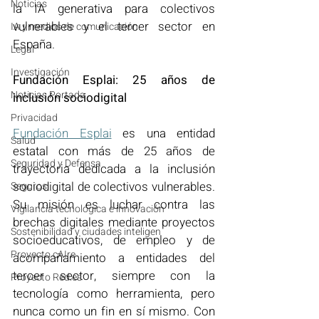
Noticias
la IA generativa para colectivos 
vulnerables y el tercer sector en 
IA y medios de comunicación
España.
Legal
Investigación
Fundación Esplai: 25 años de 
Noticias Portada
inclusión sociodigital
Privacidad
Fundación Esplai
 es una entidad 
Salud
estatal con más de 25 años de 
Seguridad y Defensa
trayectoria dedicada a la inclusión 
sociodigital de colectivos vulnerables. 
Seguros
Su misión es luchar contra las 
Vigilancia tecnológica e innovación
brechas digitales mediante proyectos 
Sostenibilidad y ciudades inteligen
socioeducativos, de empleo y de 
Proyecto cAIre
acompañamiento a entidades del 
tercer sector, siempre con la 
Proyecto Red.es
tecnología como herramienta, pero 
nunca como un fin en sí mismo. Con 