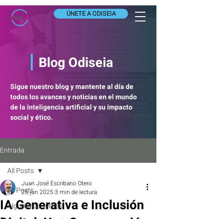
ÚNETE A ODISEIA
Blog Odiseia
Sigue nuestro blog y mantente al día de
todos los avances y noticias en el mundo
de la inteligencia artificial y su impacto
social y ético.
Entrada
All Posts
Juan José Escribano Otero
All Posts
25 jun 2025
3 min de lectura
IA Generativa e Inclusión
Algoritmos verdes