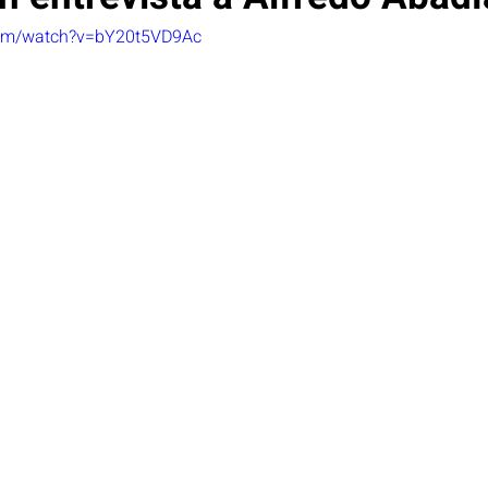
com/watch?v=bY20t5VD9Ac
oticias Portada
Privacidad
Salud
Seguridad y D
ción
Sostenibilidad y ciudades inteligen
Proyecto cAI