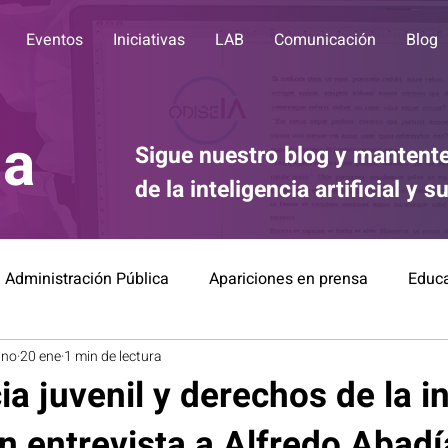
Eventos
Iniciativas
LAB
Comunicación
Blog
ia
Sigue nuestro blog y mantente
de la inteligencia artificial y 
Administración Pública
Apariciones en prensa
Educ
ano
20 ene
1 min de lectura
Divulgación
Comunicación
IA for Good
Éti
ticia juvenil y derechos de la i
 entrevista a Alfredo Abadí
Finanzas
Relación Robots-Personas
Noticias