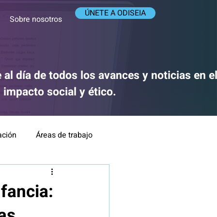
ÚNETE A ODISEIA
Sobre nosotros
 al día de todos los avances y noticias en 
su impacto social y ético.
ación
Áreas de trabajo
ca y Responsabilidad
nfancia:
as
IA y medios de comunicación