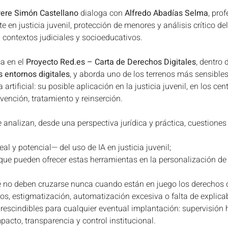
ere Simón Castellano
 dialoga con 
Alfredo Abadías Selma
, prof
e en justicia juvenil, protección de menores y análisis crítico de
n contextos judiciales y socioeducativos.
a en el 
Proyecto 
Red.es
 – Carta de Derechos Digitales
, dentro d
 entornos digitales
, y aborda uno de los terrenos más sensibles
 artificial: su posible aplicación en la justicia juvenil, en los ce
vención, tratamiento y reinserción.
se analizan, desde una perspectiva jurídica y práctica, cuestione
eal y potencial— del uso de IA en justicia juvenil;
que pueden ofrecer estas herramientas en la personalización de 
ue no deben cruzarse nunca cuando están en juego los derechos d
os, estigmatización, automatización excesiva o falta de explicab
prescindibles para cualquier eventual implantación: supervisión 
acto, transparencia y control institucional.