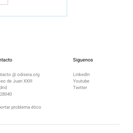
apel a la Sinapsis:
 la "Línea 6" y la Red de
oderechos Blindan
tra Mente
ntacto
Siguenos
ntacto @
odiseia.org
LinkedIn
eo de Juan XXIII
Youtube
rid
Twitter
 28040
ortar problema ético​