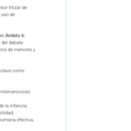
esor titular de 
l uso de 
el 
Ámbito 6: 
 del debate 
ntros de menores y 
s clave como:
intervenciones 
e la infancia;
ilidad;
humana efectiva, 