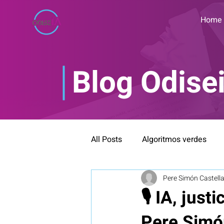
Home
Blog Odise
All Posts
Algoritmos verdes
Pere Simón Castell
Bioética y neuroética
Blog
🎙️ IA, jus
Pere Simón
IA Inclusiva
Formación