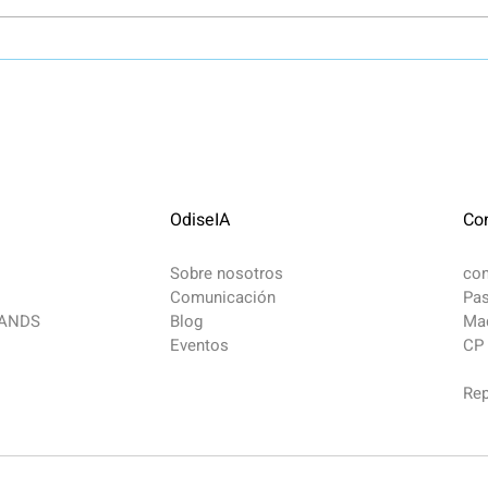
Webinar "Mapa de Actores en
Del P
IA y Derechos Digitales"
Cómo
Neur
nues
OdiseIA
Co
Sobre nosotros
co
Comunicación
Pas
MANDS
Blog
Mad
Eventos
CP
Rep