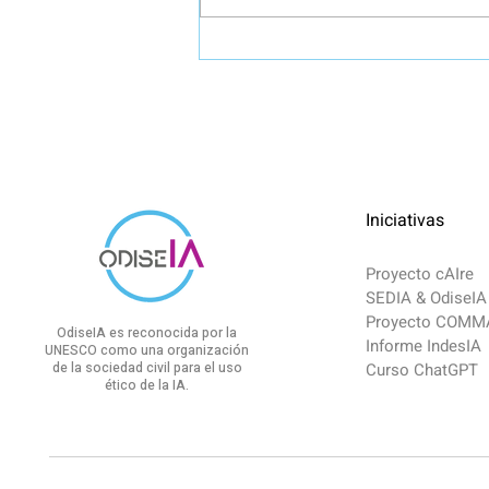
Publicada la Guía Práctica
para la Evaluación de
Impacto Algorítmico en
Derechos Fundamentales
Iniciativas
Proyecto cAIre
SEDIA & OdiseIA
Proyecto COM
OdiseIA es reconocida por la
Informe IndesIA
UNESCO como una organización
de la sociedad civil para el uso
Curso ChatGPT
ético de la IA.