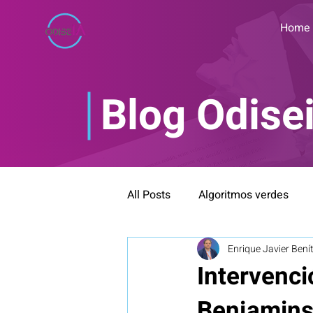
Home
Blog Odise
All Posts
Algoritmos verdes
Enrique Javier Bení
Bioética y neuroética
Blog
Intervenci
Benjamins
IA Inclusiva
Formación