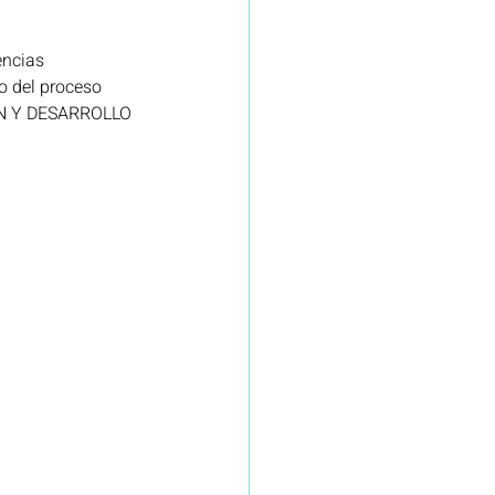
encias 
efensa
Seguros
o del proceso 
ÓN Y DESARROLLO 
re
Proyecto Red.es