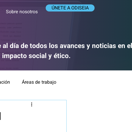
ÚNETE A ODISEIA
Sobre nosotros
 al día de todos los avances y noticias en 
su impacto social y ético.
ación
Áreas de trabajo
ca y Responsabilidad
d
IA y medios de comunicación