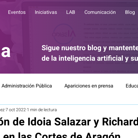
Eventos
Iniciativas
LAB
Comunicación
Blog
ia
Sigue nuestro blog y mantente
de la inteligencia artificial y 
Administración Pública
Apariciones en prensa
Educ
tez
7 oct 2022
1 min de lectura
Divulgación
Comunicación
IA for Good
Éti
ón de Idoia Salazar y Richar
 en las Cortes de Aragón
Finanzas
Relación Robots-Personas
Noticias