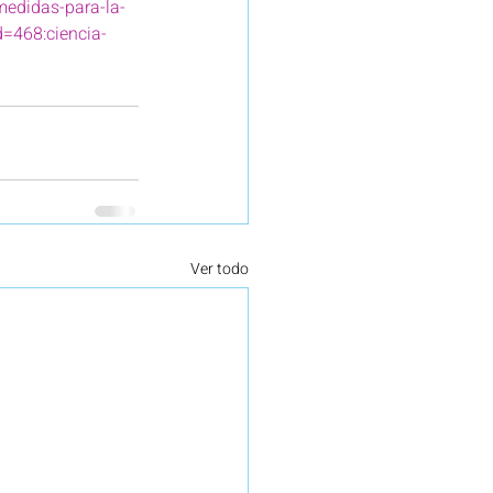
medidas-para-la-
d=468:ciencia-
Ver todo