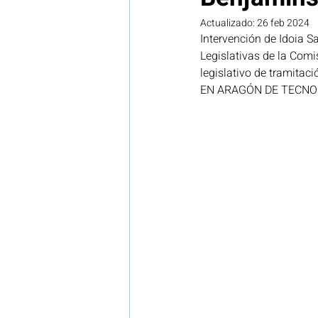
Actualizado:
26 feb 2024
Intervención de Idoia S
Legal
Investigación
N
Legislativas de la Comi
legislativo de trami
EN ARAGÓN DE TECNOL
Vigilancia tecnológica e innova