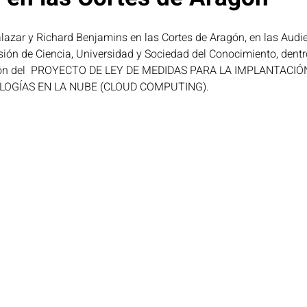
alazar y Richard Benjamins en las Cortes de Aragón, en las Audi
oticias Portada
Privacidad
Salud
Seguridad y D
sión de Ciencia, Universidad y Sociedad del Conocimiento, dentr
tación del  PROYECTO DE LEY DE MEDIDAS PARA LA IMPLANTACI
OGÍAS EN LA NUBE (CLOUD COMPUTING).  
ción
Sostenibilidad y ciudades inteligen
Proyecto cAI