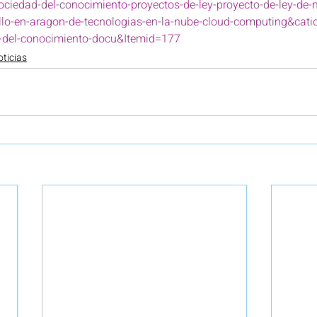
sociedad-del-conocimiento-proyectos-de-ley-proyecto-de-ley-de-
llo-en-aragon-de-tecnologias-en-la-nube-cloud-computing&cati
d-del-conocimiento-docu&Itemid=177
ticias