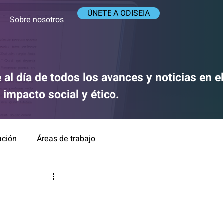
ÚNETE A ODISEIA
Sobre nosotros
 al día de todos los avances y noticias en 
su impacto social y ético.
ación
Áreas de trabajo
ca y Responsabilidad
IA y medios de comunicación