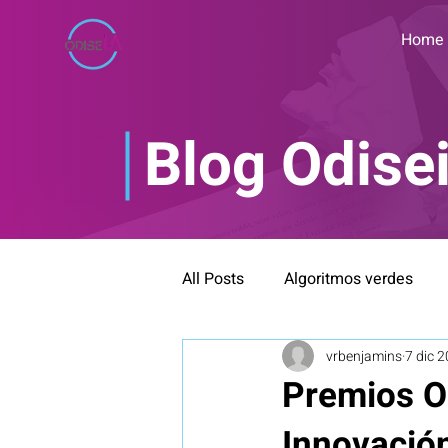
Home
Blog Odise
All Posts
Algoritmos verdes
vrbenjamins
7 dic 
Bioética y neuroética
Blog
Premios O
Innovació
IA Inclusiva
Formación