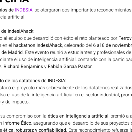
ios de 
INDESIA
, se otorgaron dos importantes reconocimientos
a artificial:
oticias Portada
Privacidad
Salud
Seguridad y D
 de IndesIAhack:
o al equipo que desarrolló con éxito el reto planteado por 
Ferrov
ción
Sostenibilidad y ciudades inteligen
Proyecto cAI
 en el 
hackathon IndesIAhack
, celebrado del 
6 al 8 de noviembr
a de Madrid
. Este evento reunió a estudiantes y profesionales de 
diante el uso de inteligencia artificial, contando con la particip
: 
Richard Benjamins
 y 
Fabián García Pastor
.
to de los datatones de INDESIA:
tacó el proyecto más sobresaliente de los datatones realizados
sa el uso de la inteligencia artificial en el sector industrial, pro
 y de impacto.
 su compromiso con la 
ética en inteligencia artificial
, premió a
n 
Informe Ético
, asegurando que el desarrollo de sus proyectos
e 
ética, robustez y confiabilidad
. Este reconocimiento refuerza 