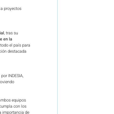
 a proyectos 
efensa
Seguros
ial
, tras su 
re
Proyecto Red.es
e en la 
todo el país para 
ación destacada 
 por INDESIA, 
moviendo 
 ambos equipos 
 cumpla con los 
la importancia de 