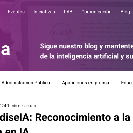
Eventos
Iniciativas
LAB
Comunicación
Blog
ia
Sigue nuestro blog y mantente
de la inteligencia artificial y 
Administración Pública
Apariciones en prensa
Educ
2024
1 min de lectura
Divulgación
Comunicación
IA for Good
Éti
diseIA: Reconocimiento a la
n en IA
Finanzas
Relación Robots-Personas
Noticias