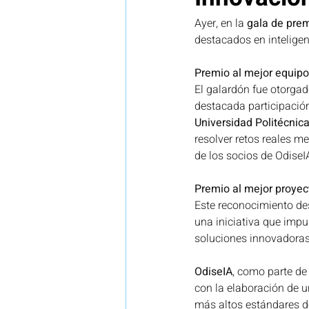
Ayer, en la 
gala de prem
destacados en inteligenci
Legal
Investigación
N
Premio al mejor equipo
El galardón fue otorgad
Vigilancia tecnológica e innova
destacada participación
Universidad Politécnic
resolver retos reales me
de los socios de OdiseIA
Premio al mejor proyec
Este reconocimiento des
una iniciativa que impul
soluciones innovadoras
OdiseIA
, como parte de
con la elaboración de u
más altos estándares d