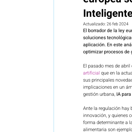
Inteligent
Legal
Investigación
N
Actualizado:
26 feb 2024
El borrador de la ley eu
soluciones tecnológicas
Vigilancia tecnológica e innova
aplicación. En este an
optimizar procesos de 
El pasado mes de abril
artificial
 que en la act
sus principales noveda
implicaciones en un ámb
gestión urbana, 
IA para
Ante la regulación hay 
innovación, y quienes c
forma determinante a la
alimentaria son ejemplo