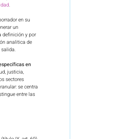
lidad
. 
borrador en su 
enerar un 
definición y por 
ón analitica de 
salida. 
específicas en 
, justicia, 
os sectores 
ranular: se centra 
tingue entre las 