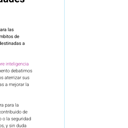
efensa
Seguros
ara las 
ámbitos de 
re
Proyecto Red.es
destinadas a 
re inteligencia 
mento debatimos 
 aterrizar sus 
s a mejorar la 
a para la 
ontribuido de 
o o la seguridad 
s, y sin duda 