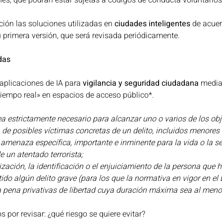
es, que podrán estar sujetas a códigos de conducta voluntarios (t
ión las soluciones utilizadas en 
ciudades inteligentes
 de acuer
 primera versión, que será revisada periódicamente. 
das
 aplicaciones de IA para 
vigilancia y seguridad ciudadana 
median
iempo real» en espacios de acceso público*. 
a estrictamente necesario para alcanzar uno o varios de los obj
a de posibles víctimas concretas de un delito, incluidos menores
a amenaza específica, importante e inminente para la vida o la se
e un atentado terrorista;
calización, la identificación o el enjuiciamiento de la persona que
do algún delito grave (para los que la normativa en vigor en e
pena privativas de libertad cuya duración máxima sea al menos
 por revisar: ¿qué riesgo se quiere evitar? 