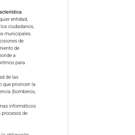
cterística 
quier entidad, 
 los ciudadanos, 
os municipales.
cisiones de 
miento de 
ponde a 
oritmos para 
ad de las 
 que prioricen la 
gencia (bomberos, 
emas informáticos 
n procesos de 