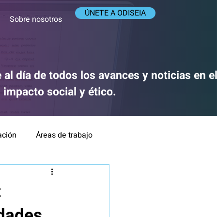
ÚNETE A ODISEIA
Sobre nosotros
 al día de todos los avances y noticias en 
su impacto social y ético.
ación
Áreas de trabajo
ca y Responsabilidad
t
udades
IA y medios de comunicación