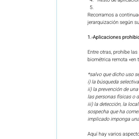
Resto de aplicacion
Recorramos a continuac
jerarquización según su
1.-Aplicaciones prohibi
Entre otras, prohíbe las
biométrica remota «en t
*salvo que dicho uso se
i) la búsqueda selectiv
ii) la prevención de un
las personas físicas o d
iii) la detección, la lo
sospecha que ha cometi
implicado imponga una 
Aquí hay varios aspectos