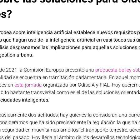
es?
oticias Portada
Privacidad
Salud
Seguridad y D
ropea sobre inteligencia artificial establece nuevos requisitos p
 que hagan uso de la inteligencia artificial en casi todos sus 
ción
Sostenibilidad y ciudades inteligen
Proyecto cAI
álisis desgranamos las implicaciones para aquellas soluciones 
gestión urbana.
 de 2021 la Comisión Europea presentó una 
propuesta de ley sob
ualidad se encuentra en tramitación parlamentaria. En aquel mo
des en 
esta jornada
 organizada por OdiseIA y FIAL. Hoy queremos
ito bastante transversal como es el de las soluciones orientada
 ciudades inteligentes
. 
básicamente dos actitudes: hay quienes la consideran una barrer
onsideramos que ha sido precisamente la regulación la que ha c
 seguridad en muchísimos ámbitos: el transporte terrestre, aére
s del pasado. Hoy llega al ámbito de los desarrollos tecnológico