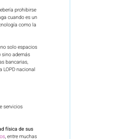
ebería prohibirse 
haga cuando es un 
cnología como la 
no solo espacios 
e) sino además 
as bancarias, 
la LOPD nacional 
e servicios 
d física de sus 
mos
, entre muchas 