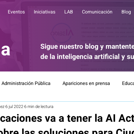
Eventos
Iniciativas
LAB
Comunicación
Blog
ia
Sigue nuestro blog y mantente
de la inteligencia artificial y 
Administración Pública
Apariciones en prensa
Educ
tez
6 jul 2022
6 min de lectura
Divulgación
Comunicación
IA for Good
Éti
caciones va a tener la AI Ac
obre las soluciones para Ci
Finanzas
Relación Robots-Personas
Noticias