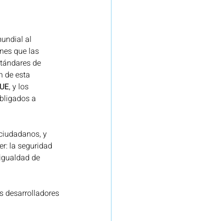
undial al 
nes que las 
stándares de 
n de esta 
 UE
, y los 
bligados a 
 ciudadanos, y 
er: la seguridad 
 igualdad de 
us desarrolladores 