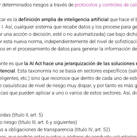
ar determinados riesgos a través de 
protocolos y controles de ca
ar es la 
definición amplia de inteligencia artificial
 que hace el 
 I. Así, cualquier sistema que recabe datos y los procese para g
 una acción o decisión, esté o no automatizada) cae bajo dicha 
or esta nueva norma, independientemente del nivel de sofisticaci
s en el procesamiento de datos para generar la información de 
nte es que 
la AI Act hace una jerarquización de las soluciones 
tencial
. Esta taxonomía no se basa en sectores específicos (salud
eligentes, etc.) sino que reconoce que dentro de cada uno de est
 casuísticas de nivel de riesgo muy dispar, y por tanto es más g
cas que pueden aplicar a uno o varios de estos sectores. Así, dis
as (título II, art. 5)
riesgo (título III, art. 6 y siguientes)
s a obligaciones de transparencia (título IV, art. 52)