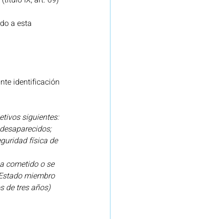
ítulo IX, art. 69) 
do a esta 
te identificación 
etivos siguientes:
 desaparecidos;
guridad física de 
 ha cometido o se 
l Estado miembro 
 de tres años)