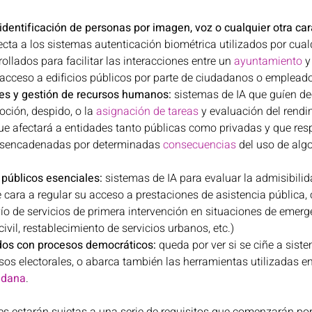
identificación de personas por imagen, voz o cualquier otra cara
fecta a los sistemas autenticación biométrica utilizados por cual
rollados para facilitar las interacciones entre un 
ayuntamiento
 y
e acceso a edificios públicos por parte de ciudadanos o emplead
les y gestión de recursos humanos:
 sistemas de IA que guíen de
ción, despido, o la 
asignación de tareas
 y evaluación del rendi
e afectará a entidades tanto públicas como privadas y que res
sencadenadas por determinadas 
consecuencias
 del uso de alg
 públicos esenciales: 
sistemas de IA para evaluar la admisibilid
 cara a regular su acceso a prestaciones de asistencia pública, o
vío de servicios de primera intervención en situaciones de emer
civil, restablecimiento de servicios urbanos, etc.)
dos con procesos democráticos: 
queda por ver si se ciñe a sist
esos electorales, o abarca también las herramientas utilizadas e
adana
. 