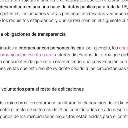
s estarán sujetas a una serie de requisitos que comenzarán por
n desarrollada en una una base de datos pública para toda la UE
petentes, los usuarios y otras personas interesadas verifiquen 
 los requisitos estipulados, y que se resumen en el siguiente cua
 a obligaciones de transparencia
tinados a 
interactuar con personas físicas 
-por ejemplo, los 
chat
comunicación escrita u oral
-estarán diseñados de forma que di
n conscientes de que están manteniendo una conversación con u
es en las que esto resulte evidente debido a las circunstancias 
voluntarios para el resto de aplicaciones
dos miembros fomentarán y facilitarán la elaboración de código
ntre el resto de sistemas de IA no considerados de alto riesgo l
lgunos de los mencionados requisitos establecidos para el contr