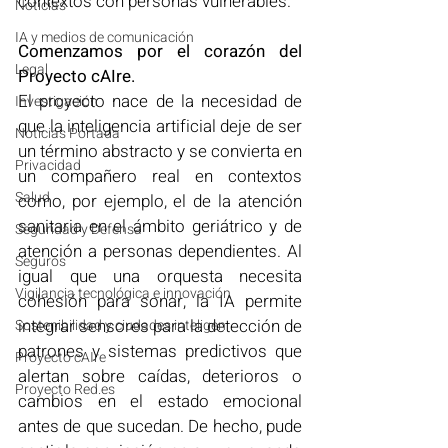
contextos con personas vulnerables.
Noticias
IA y medios de comunicación
Comenzamos por el corazón del 
Legal
Proyecto cAIre.
El proyecto nace de la necesidad de 
Investigación
que la inteligencia artificial deje de ser 
Noticias Portada
un término abstracto y se convierta en 
Privacidad
un compañero real en contextos 
Salud
como, por ejemplo, el de la atención 
sanitaria en el ámbito geriátrico y de 
Seguridad y Defensa
atención a personas dependientes. Al 
Seguros
igual que una orquesta necesita 
Vigilancia tecnológica e innovación
cohesión para sonar, la IA permite 
integrar sensores para la detección de 
Sostenibilidad y ciudades inteligen
patrones y sistemas predictivos que 
Proyecto cAIre
alertan sobre caídas, deterioros o 
Proyecto Red.es
cambios en el estado emocional 
antes de que sucedan. De hecho, pude 