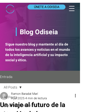
ÚNETE A ODISEIA
Blog Odiseia
Sigue nuestro blog y mantente al día de
todos los avances y noticias en el mundo
de la inteligencia artificial y su impacto
social y ético.
Entrada
All Posts
Ramon Baradat Marí
All Posts
9 jul 2025
4 min de lectura
Un viaje al futuro de la
Algoritmos verdes