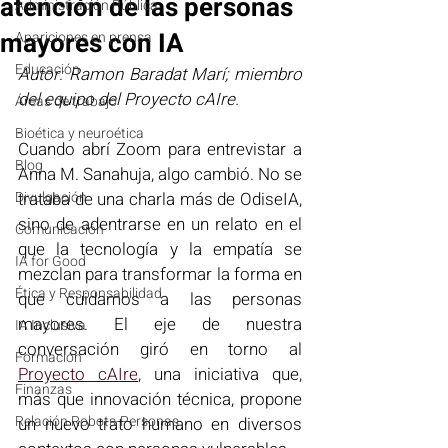
atención de las personas
Administración Pública
mayores con IA
Apariciones en prensa
Educación
Autor: Ramon Baradat Marí; miembro 
del equipo del Proyecto cAIre.
Áreas de trabajo
Bioética y neuroética
Cuando abrí Zoom para entrevistar a 
Blog
Anna M. Sanahuja, algo cambió. No se 
Divulgación
trataba de una charla más de OdiseIA, 
sino de adentrarse en un relato en el 
Comunicación
que la tecnología y la empatía se 
IA for Good
mezclan para transformar la forma en 
Ética y Responsabilidad
que cuidamos a las personas 
mayores. El eje de nuestra 
IA Inclusiva
conversación giró en torno al 
Formación
Proyecto cAIre
, una iniciativa que, 
Finanzas
más que innovación técnica, propone 
Relación Robots-Personas
un nuevo trato humano en diversos 