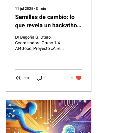
11 jul 2025
∙
8
min
Semillas de cambio: lo
que revela un hackathon
sobre IA, vulnerabilidad y
Dr Begoña G. Otero,
políticas de innovación
Coordinadora Grupo 1.4
AI4Good, Proyecto cAIre.
En febrero de 2025 OdiseIA
celebró el Hackathon
OdiseIA4Good . No fue...
110
0
2