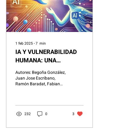
1 feb 2025
∙
7
min
IA Y VULNERABILIDAD
HUMANA: UNA
LLAMADA A CONECTAR
Autores: Begoña González,
CON ORGANIZACIONES
Juan Jose Escribano,
Ramón Baradat, Fabian
Y EMPRESAS
García, Hugo Ramallo,
Andrea Stechina, miembros
de los grupos 1.4 y...
232
0
3