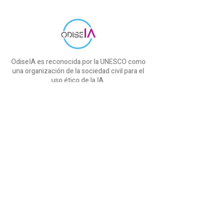
OdiseIA es reconocida por la UNESCO como
una organización de la sociedad civil para el
uso ético de la IA.
Iniciativas
Proyecto cAIre
SEDIA & OdiseIA
Proyecto COMMANDS
Informe IndesIA
Curso ChatGPT
OdiseIA
Sobre nosotros
Comunicación