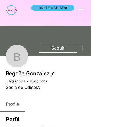
ÚNETE A ODISEIA
Más acciones
Seguir
Begoña González
Escritor
Begoña González
0 seguidores
0 seguidos
Socia de OdiseIA
Profile
Perfil