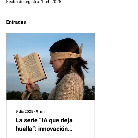
Fecha de registro: 1 feb 2025
Entradas
9 dic 2025
∙
9
min
La serie “IA que deja
huella”: innovación
situada, vulnerabilidad y