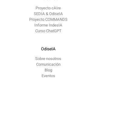
Proyecto cAIre
SEDIA & OdiseIA
Proyecto COMMANDS
Informe IndesIA
Curso ChatGPT
OdiseIA
Sobre nosotros
Comunicación
Blog
Eventos
Contacto
contacto @
odiseia.org Paseo de Juan XXIII
Madrid
CP 28040
Reportar problema ético​