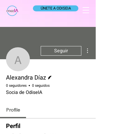
ÚNETE A ODISEIA
Más acciones
Seguir
Alexandra Díaz
Escritor
Alexandra Díaz
0 seguidores
0 seguidos
Socia de OdiseIA
Profile
Perfil