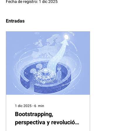
Fecha de registro: 1 dic 2025
Entradas
1 dic 2025
∙
6
min
Bootstrapping,
perspectiva y revolución
cognitiva: la trinchera