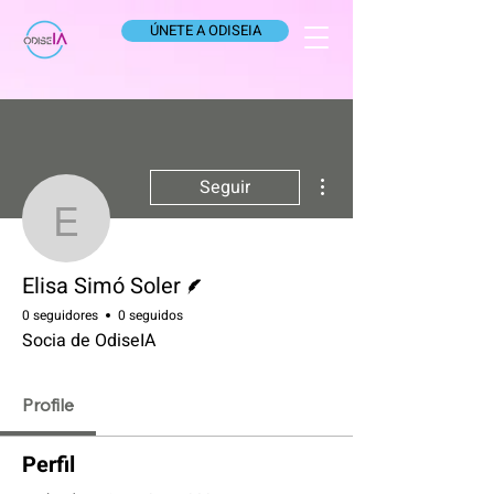
ÚNETE A ODISEIA
Más acciones
Seguir
Elisa Simó Soler
Escritor
Elisa Simó Soler
0 seguidores
0 seguidos
Socia de OdiseIA
Profile
Perfil