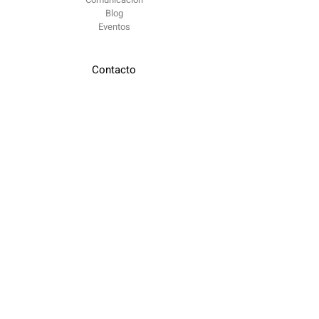
Blog
Eventos
Contacto
contacto @
odiseia.org Paseo de Juan XXIII
Madrid
CP 28040
Reportar problema ético​
Siguenos
LinkedIn
Youtube
Twitter