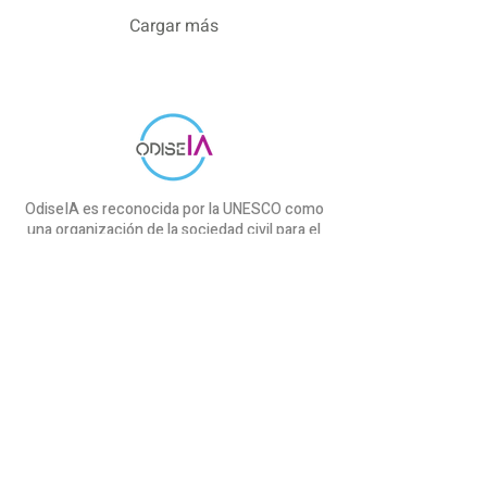
entrevista se enmarca en el
Proyecto Red.es – Carta de
Cargar más
Derechos Digitales , dentro
del Ámbito 6: Derechos en
los nuevos entornos
digitales , y aborda uno de
los terrenos más sensibles
del debate actual sobre
inteligencia...
OdiseIA es reconocida por la UNESCO como
una organización de la sociedad civil para el
uso ético de la IA.
Iniciativas
Proyecto cAIre
SEDIA & OdiseIA
Proyecto COMMANDS
Informe IndesIA
Curso ChatGPT