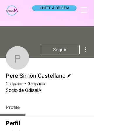
ÚNETE A ODISEIA
Más acciones
Seguir
Pere Simón Castellano
Escritor
Pere Simón Castellano
1 seguidor
0 seguidos
Socio de OdiseIA
Profile
Perfil