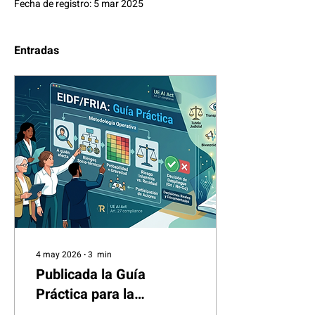
Fecha de registro: 5 mar 2025
Entradas
4 may 2026
∙
3
min
Publicada la Guía
Práctica para la
Evaluación de Impacto