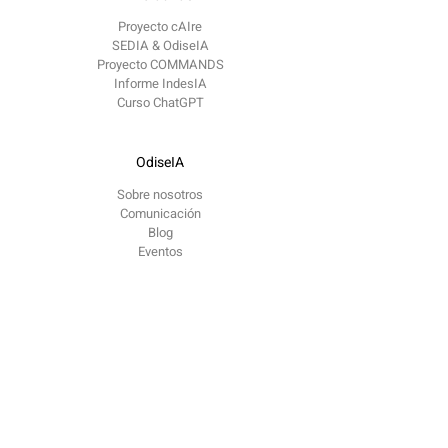
Proyecto cAIre
SEDIA & OdiseIA
Proyecto COMMANDS
Informe IndesIA
Curso ChatGPT
OdiseIA
Sobre nosotros
Comunicación
Blog
Eventos
Contacto
contacto @
odiseia.org Paseo de Juan XXIII
Madrid
CP 28040
Reportar problema ético​