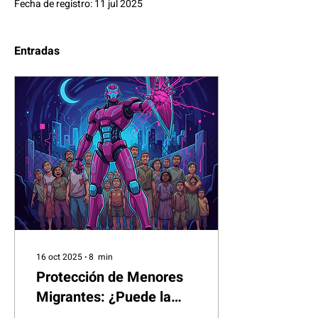
Fecha de registro: 11 jul 2025
Entradas
16 oct 2025
∙
8
min
Protección de Menores
Migrantes: ¿Puede la
Inteligencia Artificial