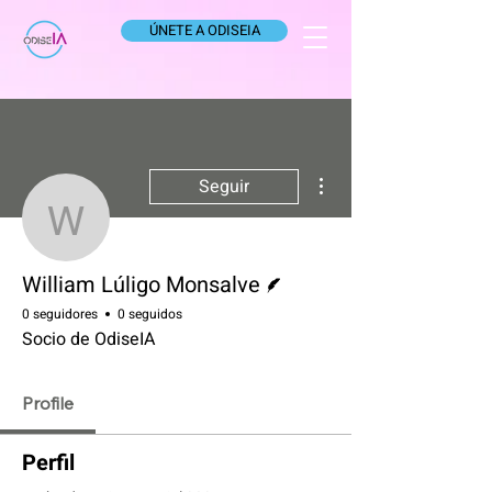
ÚNETE A ODISEIA
Más acciones
Seguir
William Lúligo Monsalve
Escritor
William Lúligo Monsalve
0 seguidores
0 seguidos
Socio de OdiseIA
Profile
Perfil