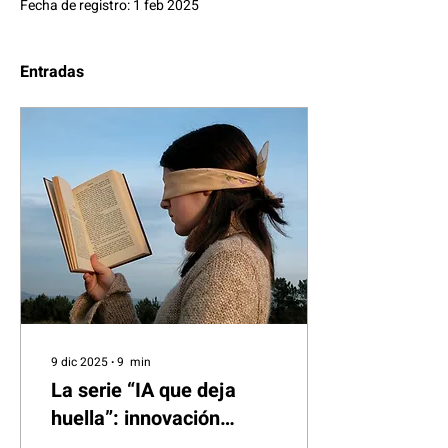
Fecha de registro: 1 feb 2025
Entradas
9 dic 2025
∙
9
min
La serie “IA que deja
huella”: innovación
situada, vulnerabilidad y