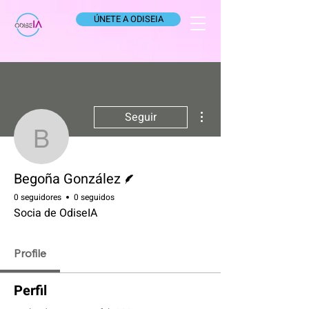
ÚNETE A ODISEIA
Más acciones
Seguir
Begoña González
Escritor
Begoña González
0 seguidores
0 seguidos
Socia de OdiseIA
Profile
Perfil