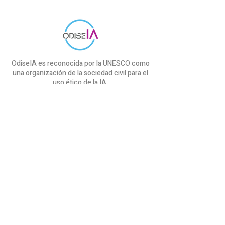
OdiseIA es reconocida por la UNESCO como
una organización de la sociedad civil para el
uso ético de la IA.
Iniciativas
Proyecto cAIre
SEDIA & OdiseIA
Proyecto COMMANDS
Informe IndesIA
Curso ChatGPT
OdiseIA
Sobre nosotros
Comunicación