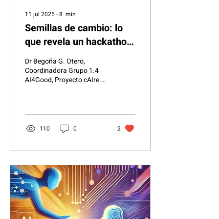
11 jul 2025
∙
8
min
Semillas de cambio: lo
que revela un hackathon
sobre IA, vulnerabilidad y
Dr Begoña G. Otero,
políticas de innovación
Coordinadora Grupo 1.4
AI4Good, Proyecto cAIre.
En febrero de 2025 OdiseIA
celebró el Hackathon
OdiseIA4Good . No fue...
110
0
2