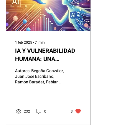
1 feb 2025
∙
7
min
IA Y VULNERABILIDAD
HUMANA: UNA
LLAMADA A CONECTAR
Autores: Begoña González,
CON ORGANIZACIONES
Juan Jose Escribano,
Ramón Baradat, Fabian
Y EMPRESAS
García, Hugo Ramallo,
Andrea Stechina, miembros
de los grupos 1.4 y...
232
0
3