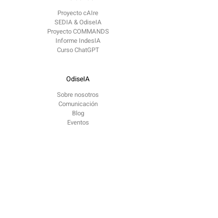
Proyecto cAIre
SEDIA & OdiseIA
Proyecto COMMANDS
Informe IndesIA
Curso ChatGPT
OdiseIA
Sobre nosotros
Comunicación
Blog
Eventos
Contacto
contacto @
odiseia.org Paseo de Juan XXIII
Madrid
CP 28040
Reportar problema ético​