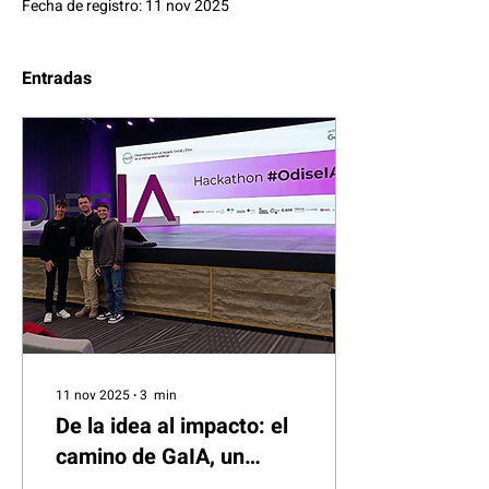
Fecha de registro: 11 nov 2025
Entradas
11 nov 2025
∙
3
min
De la idea al impacto: el
camino de GaIA, un
asistente contra la