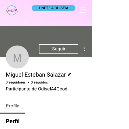
ÚNETE A ODISEIA
Más acciones
Seguir
Miguel Esteban Salazar
Escritor
Miguel Esteban Salazar
0 seguidores
0 seguidos
Participante de OdiseIA4Good
Profile
Perfil