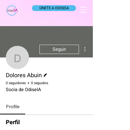
ÚNETE A ODISEIA
Más acciones
Seguir
Dolores Abuin
Escritor
Dolores Abuin
0 seguidores
0 seguidos
Socia de OdiseIA
Profile
Perfil