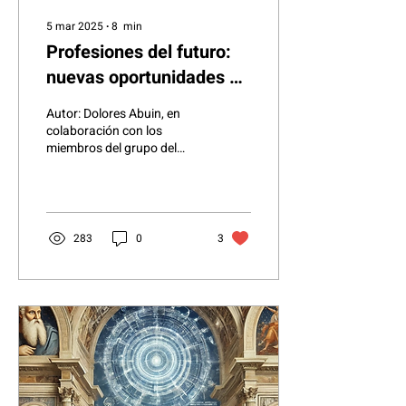
5 mar 2025
∙
8
min
Profesiones del futuro:
nuevas oportunidades y
requerimientos
Autor: Dolores Abuin, en
colaboración con los
miembros del grupo del
Proyecto cAIre Google
Ricardo Palomo
(Coordinador), Jorge
Cerqueiro,...
283
0
3