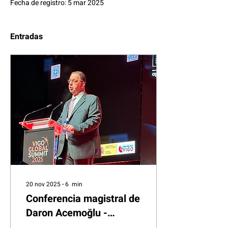
Fecha de registro: 5 mar 2025
Entradas
20 nov 2025
∙
6
min
Conferencia magistral de
Daron Acemoğlu -
Premio Nobel de