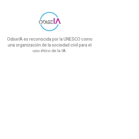
OdiseIA es reconocida por la UNESCO como
una organización de la sociedad civil para el
uso ético de la IA.
Iniciativas
Proyecto cAIre
SEDIA & OdiseIA
Proyecto COMMANDS
Informe IndesIA
Curso ChatGPT
OdiseIA
Sobre nosotros
Comunicación