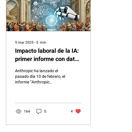
5 mar 2025
∙
5
min
Impacto laboral de la IA:
primer informe con datos
anónimos de Claude
Anthropic ha lanzado el
pasado día 10 de febrero, el
informe “Anthropic
Economic Index” (
https://www.anthropic.com/news/the-
anthropic-ec...
164
0
4