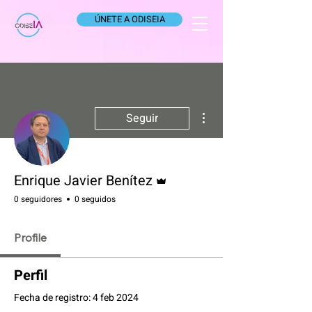
ÚNETE A ODISEIA
Más acciones
Seguir
Administrador
Enrique Javier Benítez
0 seguidores
0 seguidos
Profile
Perfil
Fecha de registro: 4 feb 2024