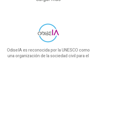
OdiseIA es reconocida por la UNESCO como
una organización de la sociedad civil para el
uso ético de la IA.
Iniciativas
Proyecto cAIre
SEDIA & OdiseIA
Proyecto COMMANDS
Informe IndesIA
Curso ChatGPT
OdiseIA