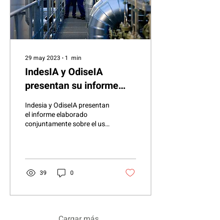
29 may 2023
∙
1
min
IndesIA y OdiseIA
presentan su informe
conjunto
Indesia y OdiseIA presentan
el informe elaborado
conjuntamente sobre el uso
responsable de la
Inteligencia Artificial en el
sector...
39
0
Cargar más