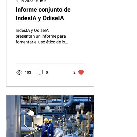
8 jun 2023
∙
5
min
Informe conjunto de
IndesIA y OdiseIA
IndesIA y OdiseIA
presentan un informe para
fomentar el uso ético de los
datos y la inteligencia
artificial en la industria La
Asociación...
103
0
2