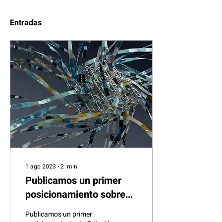
Entradas
1 ago 2023
∙
2
min
Publicamos un primer
posicionamiento sobre
Inteligencia Artificial
Publicamos un primer