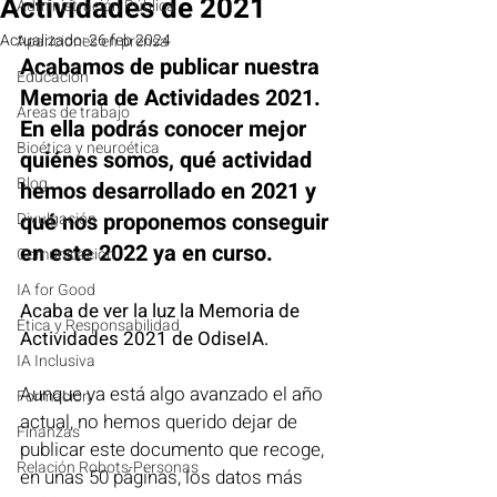
Actividades de 2021
Administración Pública
Actualizado:
26 feb 2024
Apariciones en prensa
Acabamos de publicar nuestra 
Educación
Memoria de Actividades 2021. 
Áreas de trabajo
En ella podrás conocer mejor 
Bioética y neuroética
quiénes somos, qué actividad 
Blog
hemos desarrollado en 2021 y 
qué nos proponemos conseguir 
Divulgación
en este 2022 ya en curso. 
Comunicación
IA for Good
Acaba de ver la luz la Memoria de 
Ética y Responsabilidad
Actividades 2021 de OdiseIA.
IA Inclusiva
Aunque ya está algo avanzado el año 
Formación
actual, no hemos querido dejar de 
Finanzas
publicar este documento que recoge, 
Relación Robots-Personas
en unas 50 páginas, los datos más 