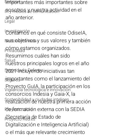
Noticias
importantes más importantes sobre 
nosotros y nuestra actividad en el 
IA y medios de comunicación
año anterior. 
Legal
Investigación
Contamos en qué consiste OdiseIA, 
sus objetivos y sus valores y también 
Noticias Portada
cómo estamos organizados. 
Privacidad
Resumimos cuáles han sido 
Salud
nuestros principales logros en el año 
Seguridad y Defensa
2021 incluyendo iniciativas tan 
importantes como el lanzamiento del 
Seguros
Proyecto GuIA, la participación en los 
Vigilancia tecnológica e innovación
consorcios Indesia y Gaia-X, la 
Sostenibilidad y ciudades inteligen
realización de nuestra primera acción 
de formación externa con la SEDIA 
Proyecto cAIre
(Secretaría de Estado de 
Proyecto Red.es
Digitalización e Inteligencia Artificial) 
o el más que relevante crecimiento 