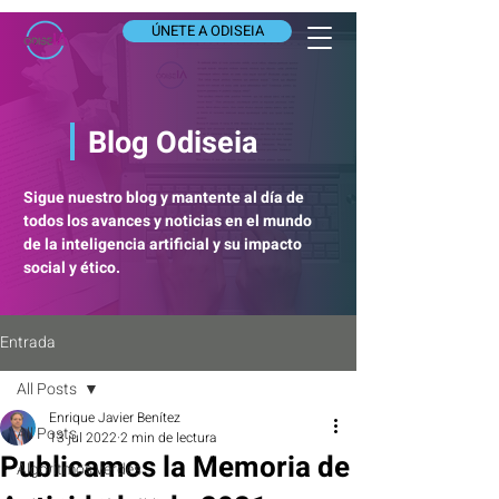
ÚNETE A ODISEIA
Blog Odiseia
Sigue nuestro blog y mantente al día de
todos los avances y noticias en el mundo
de la inteligencia artificial y su impacto
social y ético.
Entrada
All Posts
Enrique Javier Benítez
All Posts
13 jul 2022
2 min de lectura
Publicamos la Memoria de
Algoritmos verdes