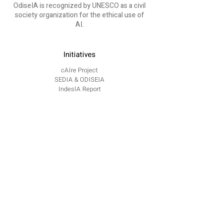
OdiseIA is recognized by UNESCO as a civil
society organization for the ethical use of
AI.
Initiatives
cAIre Project
SEDIA & ODISEIA
IndesIA Report
ChatGPT course
OdiseIA
About us
Communication
Blog
​Events
Contact
contacto @
odiseia.org Paseo de Juan XXIII