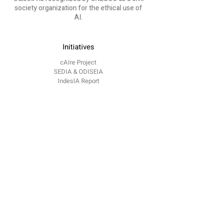
society organization for the ethical use of
AI.
Initiatives
cAIre Project
SEDIA & ODISEIA
IndesIA Report
ChatGPT course
OdiseIA
About us
Communication
Blog
​Events
Contact
contacto @
odiseia.org Paseo de Juan XXIII
Madrid