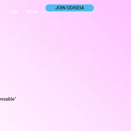
JOIN ODISEIA
e
LAB
More
onsable"