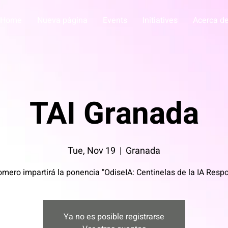
Home
Nueva página
Events
Initiatives
Acerca d
TAI Granada
Tue, Nov 19
  |  
Granada
mero impartirá la ponencia "OdiseIA: Centinelas de la IA Resp
Ya no es posible registrarse