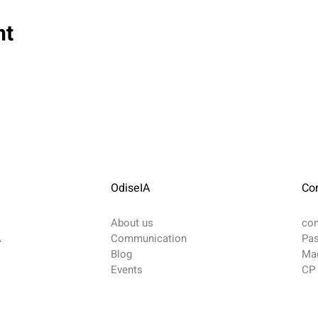
nt
OdiseIA
Co
About us
co
A
Communication
Pas
Blog
Mad
​Events
CP