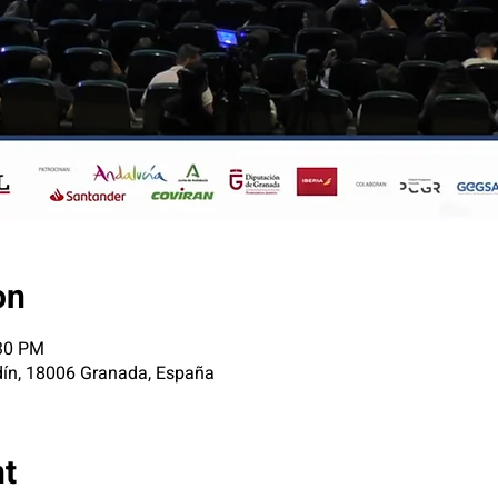
on
:30 PM
idín, 18006 Granada, España
nt