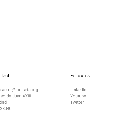
ntact
Follow us
ntacto @
odiseia.org
LinkedIn
eo de Juan XXIII
Youtube
rid
Twitter
 28040