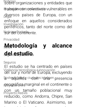
Noticias
sobre organizaciones y entidades que 
trabajan con colectivos vulnerables en 
IA y medios de comunicación
diversos países de Europa, con un 
Legal
enfoque en aquellos considerados 
Investigación
periféricos, tanto del norte como del 
Noticias Portada
sur del continente.
Privacidad
Metodología y alcance 
Salud
del estudio
Seguridad y Defensa
Seguros
El estudio se ha centrado en países 
Vigilancia tecnológica e innovación
del sur y norte de Europa, excluyendo 
Sostenibilidad y ciudades inteligen
a aquellos con una presencia 
geográfica marginal en el continente o 
Proyecto cAIre
con un tamaño poblacional muy 
Proyecto Red.es
reducido, como Andorra, Chipre, San 
Marino o El Vaticano. Asimismo, se 