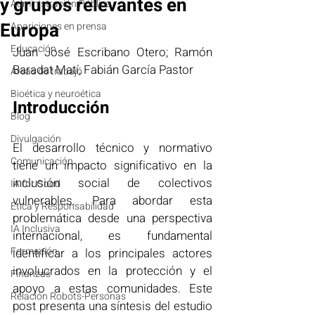
y grupos relevantes en
Administración Pública
Europa
Apariciones en prensa
Educación
Juan José Escribano Otero; Ramón 
Baradat Matí; Fabián García Pastor
Áreas de trabajo
Bioética y neuroética
Introducción
Blog
Divulgación
El desarrollo técnico y normativo 
Comunicación
tiene un impacto significativo en la 
inclusión social de colectivos 
IA for Good
vulnerables. Para abordar esta 
Ética y Responsabilidad
problemática desde una perspectiva 
IA Inclusiva
internacional, es fundamental 
Formación
identificar a los principales actores 
involucrados en la protección y el 
Finanzas
apoyo a estas comunidades. Este 
Relación Robots-Personas
post presenta una síntesis del estudio 