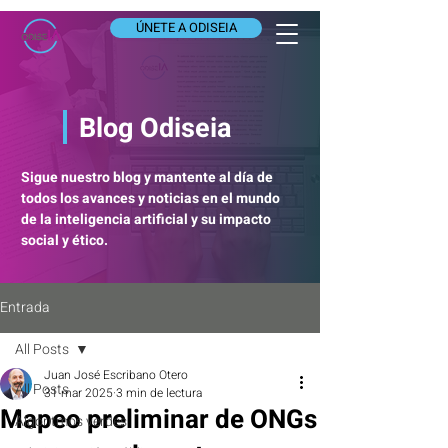
ÚNETE A ODISEIA
Blog Odiseia
Sigue nuestro blog y mantente al día de
todos los avances y noticias en el mundo
de la inteligencia artificial y su impacto
social y ético.
Entrada
All Posts
Juan José Escribano Otero
All Posts
31 mar 2025
3 min de lectura
Mapeo preliminar de ONGs
Algoritmos verdes