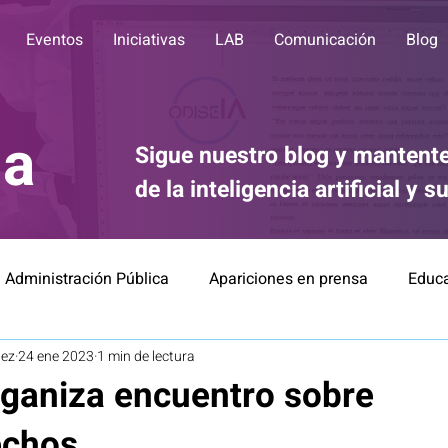
Eventos
Iniciativas
LAB
Comunicación
Blog
ia
Sigue nuestro blog y mantente
de la inteligencia artificial y 
Administración Pública
Apariciones en prensa
Educ
tez
24 ene 2023
1 min de lectura
Divulgación
Comunicación
IA for Good
Éti
rganiza encuentro sobre
echos
Finanzas
Relación Robots-Personas
Noticias