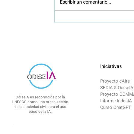
Escribir un comentario...
Clausura Sandbox IA Español
Iniciativas
Proyecto cAIre
SEDIA & OdiseIA
Proyecto COM
OdiseIA es reconocida por la
Informe IndesIA
UNESCO como una organización
de la sociedad civil para el uso
Curso ChatGPT
ético de la IA.