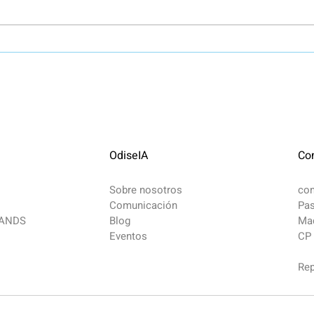
ESCENARIOS DE FUTURO
Publ
ANTE LA VIOLENCIA DE
posi
GÉNERO DIGITAL: UNA
Intel
MIRADA INTERDISCIPLINAR
Gene
OdiseIA
Co
Sobre nosotros
co
Comunicación
Pas
MANDS
Blog
Mad
Eventos
CP
Rep