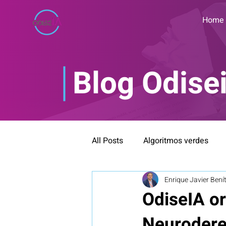
Home
Blog Odise
All Posts
Algoritmos verdes
Enrique Javier Bení
Bioética y neuroética
Blog
OdiseIA o
Neuroder
IA Inclusiva
Formación