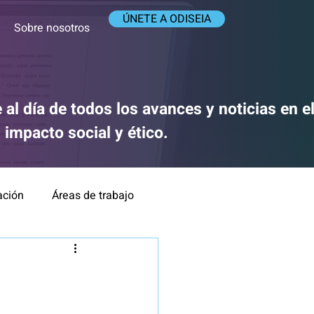
ÚNETE A ODISEIA
Sobre nosotros
 al día de todos los avances y noticias en 
su impacto social y ético.
ación
Áreas de trabajo
ca y Responsabilidad
IA y medios de comunicación