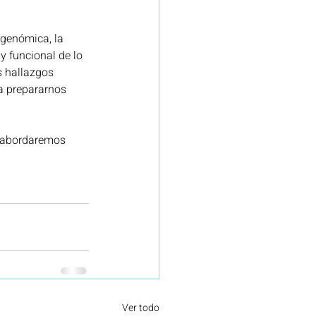
 genómica, la 
efensa
Seguros
 y funcional de lo 
 hallazgos 
a prepararnos 
re
Proyecto Red.es
o abordaremos 
Ver todo