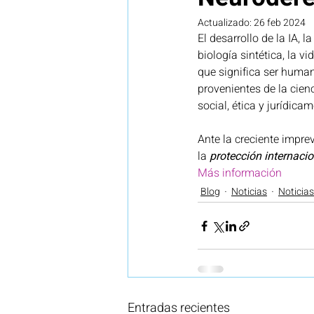
Actualizado:
26 feb 2024
El desarrollo de la IA, 
Legal
Investigación
N
biología sintética, la v
que significa ser huma
provenientes de la cien
Vigilancia tecnológica e innova
social, ética y jurídica
Ante la creciente impre
la 
protección internaci
Más información
Blog
Noticias
Noticia
Entradas recientes