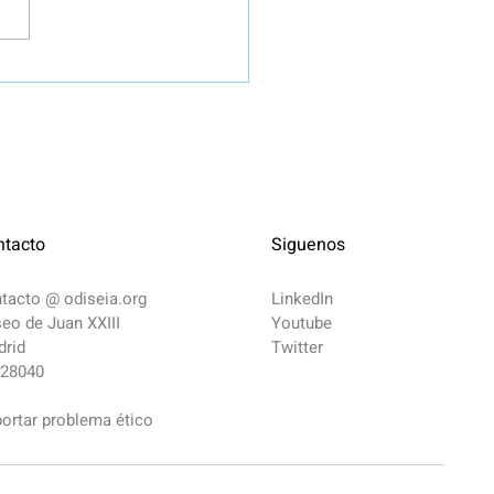
icamos un primer
cionamiento sobre
igencia Artificial
rativa
ntacto
Siguenos
ntacto @
odiseia.org
LinkedIn
eo de Juan XXIII
Youtube
rid
Twitter
 28040
ortar problema ético​