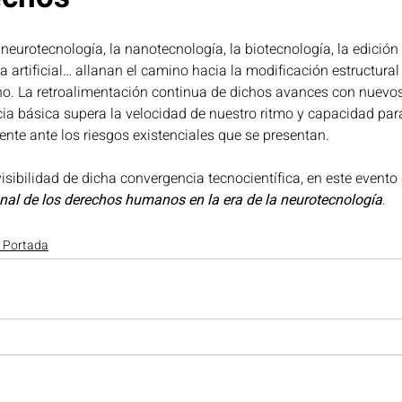
la neurotecnología, la nanotecnología, la biotecnología, la edición
oticias Portada
Privacidad
Salud
Seguridad y D
ida artificial… allanan el camino hacia la modificación estructural
no. La retroalimentación continua de dichos avances con nuevos
cia básica supera la velocidad de nuestro ritmo y capacidad par
ción
mente ante los riesgos existenciales que se presentan.
Sostenibilidad y ciudades inteligen
Proyecto cAI
visibilidad de dicha convergencia tecnocientífica, en este event
onal de los derechos humanos en la era de la neurotecnología
. 
s Portada