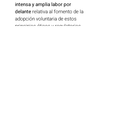
intensa y amplia labor por 
delante
 relativa al fomento de la 
adopción voluntaria de estos 
principios éticos y regulatorios 
en estos ámbitos que el 
Reglamento no alcanza a obligar. 
Alentamos a todas las partes 
interesadas, independientemente 
del nivel de riesgo asociado con 
sus sistemas de IA, a considerar 
los principios y directrices 
establecidos en el Reglamento 
como un modelo a seguir.
El uso responsable de la IA, 
promovido por el Reglamento, 
también provee varios 
beneficios 
para el negocio y la innovación
, 