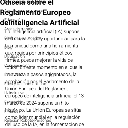
Odiseia sobre el
Administración Pública
Reglamento Europeo
Apariciones en prensa
Educación
deInteligencia Artificial
Áreas de trabajo
La inteligencia artificial (IA) supone 
Bioética y neuroética
una nueva etapa y oportunidad para la 
humanidad como una herramienta 
Blog
que, regida por principios éticos 
Divulgación
firmes, puede mejorar la vida de 
Comunicación
todos. En este momento en el que la 
IA avanza a pasos agigantados, la 
IA for Good
aprobación por el Parlamento de la 
Ética y Responsabilidad
Unión Europea del Reglamento 
IA Inclusiva
europeo de inteligencia artificial el 13 
Formación
marzo de 2024 supone un hito 
histórico. La Unión Europea se sitúa 
Finanzas
como líder mundial en la regulación 
Relación Robots-Personas
del uso de la IA, en la fomentación de 