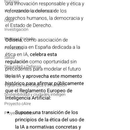
Noticias
una innovación responsable y ética y 
reforzando la defensa de los 
IA y medios de comunicación
derechos humanos, la democracia y 
Legal
el Estado de Derecho. 
Investigación
Noticias Portada
Odiseia
, como asociación de 
referencia en España dedicada a la 
Privacidad
ética en IA, 
celebra esta 
Salud
regulación
 como oportunidad sin 
Seguridad y Defensa
precedentes para modelar el futuro 
de la IA 
y aprovecha este momento 
Seguros
histórico para afirmar públicamente 
Vigilancia tecnológica e innovación
que el Reglamento Europeo de 
Sostenibilidad y ciudades inteligen
Inteligencia Artificial:
Proyecto cAIre
Supone una transición de los 
Proyecto Red.es
principios de la ética del uso de 
la IA a normativas concretas y 