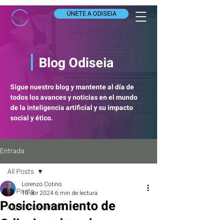
ÚNETE A ODISEIA
Blog Odiseia
Sigue nuestro blog y mantente al día de
todos los avances y noticias en el mundo
de la inteligencia artificial y su impacto
social y ético.
Entrada
All Posts
Lorenzo Cotino
All Posts
10 abr 2024
6 min de lectura
Posicionamiento de
Algoritmos verdes