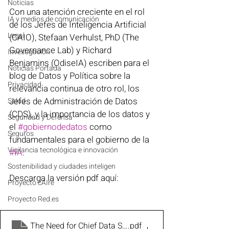
Noticias
Con una atención creciente en el rol 
IA y medios de comunicación
de los Jefes de Inteligencia Artificial 
Legal
(CAIO), Stefaan Verhulst, PhD (The 
Governance Lab) y Richard 
Investigación
Benjamins (OdiseIA) escriben para el 
Noticias Portada
blog de Datos y Política sobre la 
Privacidad
relevancia continua de otro rol, los 
Jefes de Administración de Datos 
Salud
(CDS), y la importancia de los datos y 
Seguridad y Defensa
el 
#gobiernodedatos
 como 
Seguros
fundamentales para el gobierno de la 
Vigilancia tecnológica e innovación
#IA
.
Sostenibilidad y ciudades inteligen
Descarga la versión pdf aquí:
Proyecto cAIre
Proyecto Red.es
The Need for Chief Data Stewards in the Age of AI.docx
.pdf