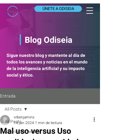
ÚNETE A ODISEIA
Blog Odiseia
Sigue nuestro blog y mantente al día de
todos los avances y noticias en el mundo
de la inteligencia artificial y su impacto
social y ético.
Entrada
All Posts
vrbenjamins
All Posts
14 jun 2024
1 min de lectura
Mal uso versus Uso
Algoritmos verdes