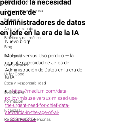
perdido: la necesidad
Administración Pública
urgente de
Apariciones en prensa
Educación
administradores de datos
Áreas de trabajo
en jefe en la era de la IA
Bioética y neuroética
Nuevo blog!
Blog
Mal uso versus Uso perdido — la 
Divulgación
urgente necesidad de Jefes de 
Comunicación
Administración de Datos en la era de 
IA for Good
la IA
Ética y Responsabilidad
👉 
https://medium.com/data-
IA Inclusiva
policy/misuse-versus-missed-use-
Formación
the-urgent-need-for-chief-data-
Finanzas
stewards-in-the-age-of-ai-
41359cec585c
Relación Robots-Personas