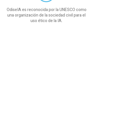
OdiseIA es reconocida por la UNESCO como
una organización de la sociedad civil para el
uso ético de la IA.
Iniciativas
Proyecto cAIre
SEDIA & OdiseIA
Proyecto COMMANDS
Informe IndesIA
Curso ChatGPT
OdiseIA
Sobre nosotros
Comunicación
Blog
Eventos