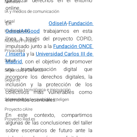
garantizar derechos en el entorno 
Noticias
online.
IA y medios de comunicación
Legal
En 
OdiseIA
-
Fundación 
OdiseIA4Good
 trabajamos en esta 
Investigación
línea a través del proyecto COPID, 
Noticias Portada
impulsado junto a la 
Fundación ONCE 
Privacidad
/ Inserta
 y la 
Universidad Carlos III de 
Salud
Madrid
, con el objetivo de promover 
una transformación digital que 
Seguridad y Defensa
incorpore los derechos digitales, la 
Seguros
inclusión y la protección de los 
Vigilancia tecnológica e innovación
colectivos más vulnerables como 
elementos esenciales.
Sostenibilidad y ciudades inteligen
Proyecto cAIre
En este contexto, compartimos 
Proyecto Red.es
algunas de las conclusiones del taller 
sobre escenarios de futuro ante la 