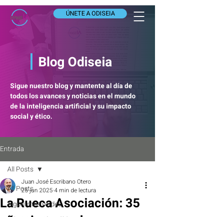
ÚNETE A ODISEIA
Blog Odiseia
Sigue nuestro blog y mantente al día de
todos los avances y noticias en el mundo
de la inteligencia artificial y su impacto
social y ético.
Entrada
All Posts
Juan José Escribano Otero
All Posts
25 jun 2025
4 min de lectura
La Rueca Asociación: 35
Algoritmos verdes