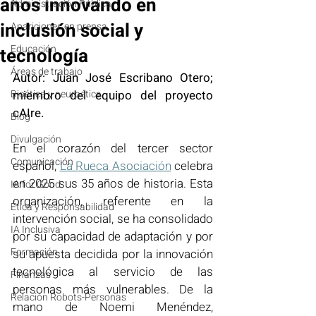
años innovando en
Administración Pública
inclusión social y
Apariciones en prensa
Educación
tecnología
Áreas de trabajo
Autor: Juan José Escribano Otero; 
Bioética y neuroética
miembro del equipo del proyecto 
cAIre.
Blog
Divulgación
En el corazón del tercer sector 
Comunicación
español, 
La Rueca Asociación
 celebra 
en 2025 sus 35 años de historia. Esta 
IA for Good
organización, referente en la 
Ética y Responsabilidad
intervención social, se ha consolidado 
IA Inclusiva
por su capacidad de adaptación y por 
Formación
su apuesta decidida por la innovación 
tecnológica al servicio de las 
Finanzas
personas más vulnerables. De la 
Relación Robots-Personas
mano de Noemi Menéndez, 