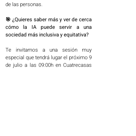
de las personas.
🎯 ¿Quieres saber más y ver de cerca 
cómo la IA puede servir a una 
sociedad más inclusiva y equitativa?
Te invitamos a una sesión muy 
especial que tendrá lugar el próximo 9 
de julio a las 09:00h en Cuatrecasas 
(Madrid), organizada por OdiseIA en 
colaboración con Cuatrecasas, donde 
presentaremos los resultados y 
conclusiones del proyecto CAIRE, 
apoyado por
Google.org
.
Un encuentro abierto y gratuito para 
compartir ideas, propuestas y seguir 
construyendo juntos una inteligencia 