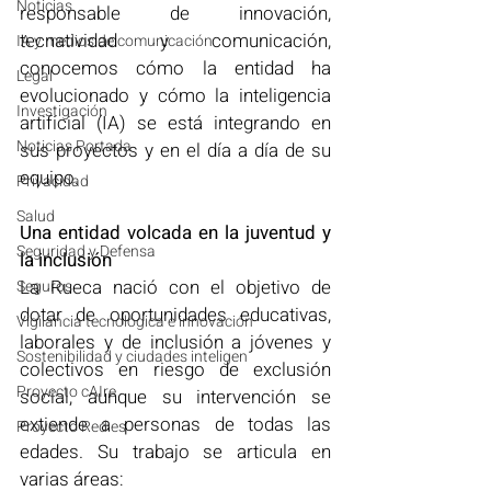
Noticias
responsable de innovación, 
tecnatividad y comunicación, 
IA y medios de comunicación
conocemos cómo la entidad ha 
Legal
evolucionado y cómo la inteligencia 
Investigación
artificial (IA) se está integrando en 
Noticias Portada
sus proyectos y en el día a día de su 
equipo.
Privacidad
Salud
Una entidad volcada en la juventud y 
Seguridad y Defensa
la inclusión
La Rueca nació con el objetivo de 
Seguros
dotar de oportunidades educativas, 
Vigilancia tecnológica e innovación
laborales y de inclusión a jóvenes y 
Sostenibilidad y ciudades inteligen
colectivos en riesgo de exclusión 
Proyecto cAIre
social, aunque su intervención se 
extiende a personas de todas las 
Proyecto Red.es
edades. Su trabajo se articula en 
varias áreas: