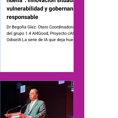
huella”: innovación situada,
vulnerabilidad y gobernanza
responsable
Dr Begoña Glez. Otero Coordinadora
del grupo 1.4 AI4Good, Proyecto cAIre -
OdiseIA La serie de IA que deja huella
nace del subgrupo 1.4 de cAIre–
OdiseIA, con un propósito concreto:
entender cómo evoluciona la
innovación social basada en IA cuando
sale del laboratorio y entra en la
realidad, y, al mismo tiempo, difundir,
inspirar, conectar y sensibilizar, más
allá de evaluar. Queremos observar
qué ocurre cuando una solución
creada con propósito, para acompañar
a personas mayor