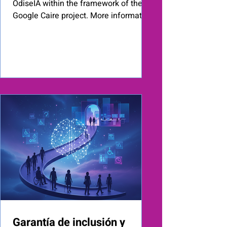
OdiseIA within the framework of the
Google Caire project. More information
about this initiative is available here:
https://www.odiseia.org/proyecto-
google-charity . Through Subgroup 2.1
of OdiseIA’s Google Caire project, we
are pleased to present the final,
revised, and consolidated version
(October 2025) of Professions of the
Future: New Opportunities and
Requirements . Coordinated by Ricardo
Palomo , this document represents the
culm
Garantía de inclusión y