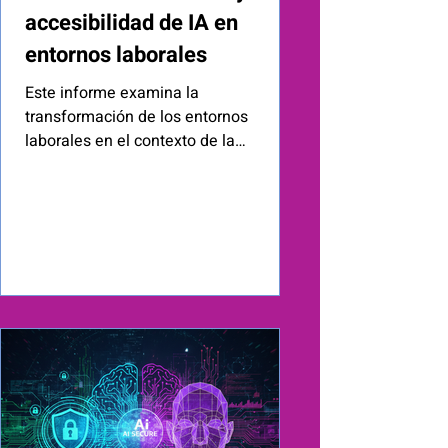
accesibilidad de IA en
entornos laborales
Este informe examina la
transformación de los entornos
laborales en el contexto de la
digitalización y la incorporación de la
inteligencia artificial (IA), poniendo el
foco en la inclusión, la accesibilidad y
la protección de los derechos de las
personas trabajadoras. A partir de un
análisis del concepto de entorno
laboral y de la evolución histórica del
trabajo, el documento identifica cómo
la IA está redefiniendo las condiciones
físicas, sociales y organizativas del
empleo,