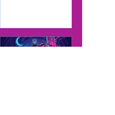
concebida en un hackathon a un
proyecto real que busca transformar la
vida de las personas? Esa es la
pregunta que nos hemos hecho desde
que nació GaIA, nuestro asistente
contra la soledad para personas
mayores, que en pocos meses ha
pasado de ser un concepto a empezar
a formarse como una futura solución
tecnológica. El punto de partida fue el
Hackathon OdiseIA4Good 2025, donde
co
Protección de Menores
Migrantes: ¿Puede la