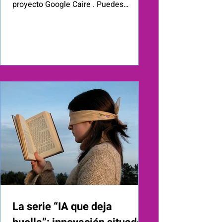
proyecto Google Caire . Puedes
obtener más información sobre esta
iniciativa en el enlace:
https://www.odiseia.org/proyecto-
google-charity . Desde el Subgrupo 2.5
del proyecto Google Caire de OdiseIA
presentamos la versión definitiva,
revisada y consolidada (22 de
diciembre de 2025) del Libro blanco
sobre el impacto, regulación y
garantías ante el uso de la inteligencia
artificial por el empleador respecto
La serie “IA que deja