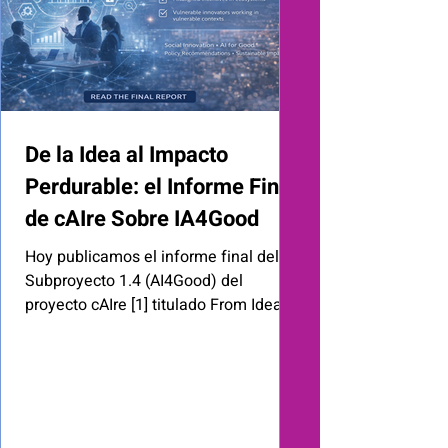
significativas para optimizar los
procesos de contrataci
De la Idea al Impacto
Perdurable: el Informe Final
de cAIre Sobre IA4Good
Hoy publicamos el informe final del
Subproyecto 1.4 (AI4Good) del
proyecto cAIre [1] titulado From Idea to
Durable Impact . Se publica en inglés
porque nuestra audiencia principal son
los responsables de política de
innovación a nivel europeo y los
actores del ecosistema internacional.