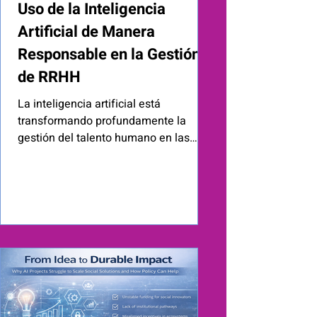
Uso de la Inteligencia
Artificial de Manera
Responsable en la Gestión
de RRHH
La inteligencia artificial está
transformando profundamente la
gestión del talento humano en las
organizaciones. Esta tecnología
permite automatizar procesos,
optimizar la toma de decisiones y
personalizar la experiencia del
empleado, lo que supone una
evolución sin precedentes. Desde la
automatización de tareas
administrativas hasta la mejora de la
diversidad e inclusión, la inteligencia
artificial ofrece oportunidades