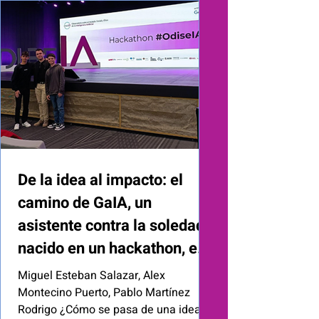
siguiente enlace: Google Caire -
OdiseIA Aprovechando la ponencia del
profesor Daron Acemoglu durante la
celebración del Vigo Global Summit
2025 , hemos tenido la opor
De la idea al impacto: el
camino de GaIA, un
asistente contra la soledad
nacido en un hackathon, en
Wolaria
Miguel Esteban Salazar, Alex
Montecino Puerto, Pablo Martínez
Rodrigo ¿Cómo se pasa de una idea