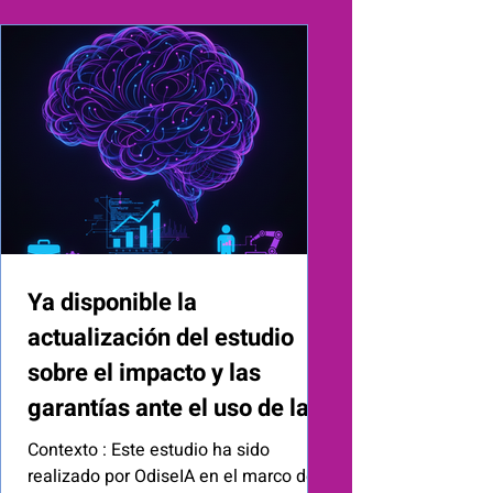
admite enfrentar vulnerabilidades
estructurales en su cadena de
suministro de IA. Para cerrar esta
brecha, el proyecto cAIre de OdiseIA ,
con el apoyo de
Ya disponible la
actualización del estudio
sobre el impacto y las
garantías ante el uso de la
inteligencia artificial por los
Contexto : Este estudio ha sido
empleadores
realizado por OdiseIA en el marco del