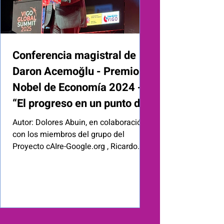
Conferencia magistral de
Daron Acemoğlu - Premio
Nobel de Economía 2024 -
“El progreso en un punto de
inflexión: Tecnología, poder
Autor: Dolores Abuin, en colaboración
y los desafíos globales”
con los miembros del grupo del
Proyecto cAIre-Google.org , Ricardo
Palomo (Coordinador), Jorge
Cerqueiro, Frank Escandell y José
Javier Sesma. Este artículo ha sido
realizado por OdiseIA en el marco del
proyecto Google cAIre. Puedes
conocer más sobre esta iniciativa en el