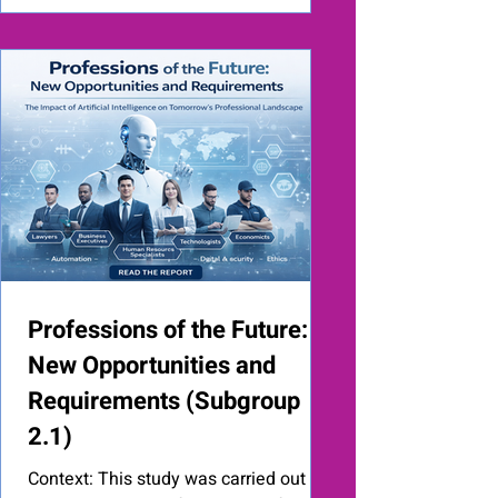
Este informe es el resultado de
dieciocho meses de investigación
sobre por qué tantas iniciativas que se
basan en el uso de sistemas de IA con
propósito social no consiguen pasar
del prototip
Professions of the Future:
New Opportunities and
Requirements (Subgroup
2.1)
Context: This study was carried out by